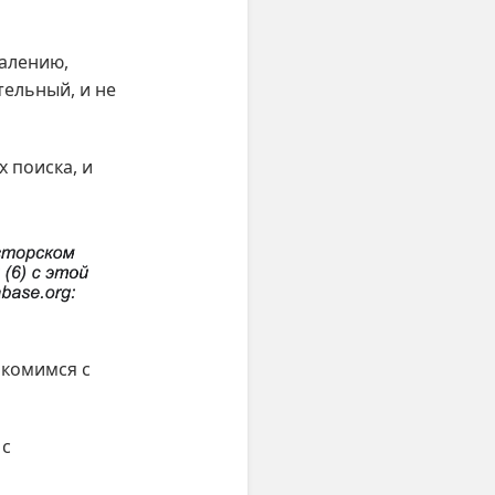
жалению,
тельный, и не
х поиска, и
акомимся с
 с