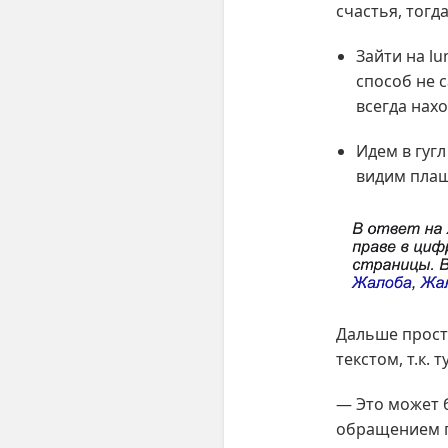
счастья, тогд
Зайти на lu
способ не 
всегда нахо
Идем в гуг
видим плаш
Дальше прост
текстом, т.к. 
— Это может б
обращением г