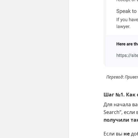
Перевод: Привет
Шаг №1. Как 
Для начала ва
Search”, если
получили так
Если вы
не
доб