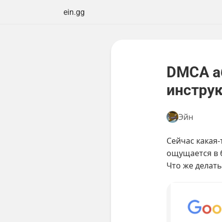
ein.gg
DMCA а
инструк
Эйн
Сейчас какая-
ощущается в б
Что же делать