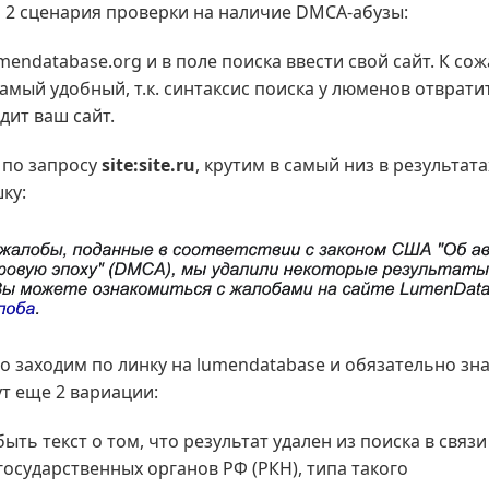
а 2 сценария проверки на наличие DMCA-абузы:
mendatabase.org и в поле поиска ввести свой сайт. К со
самый удобный, т.к. синтаксис поиска у люменов отврати
дит ваш сайт.
л по запросу
site:site.ru
, крутим в самый низ в результата
ку:
о заходим по линку на lumendatabase и обязательно зн
тут еще 2 вариации:
ыть текст о том, что результат удален из поиска в связи
осударственных органов РФ (РКН), типа такого