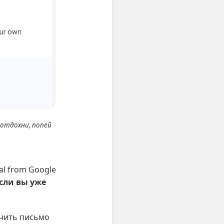
и отдохни, попей
l from Google
сли вы уже
учить письмо