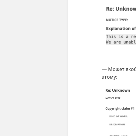
— Может якоб
этому: