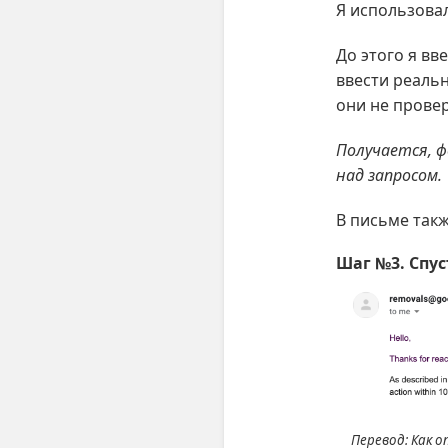
Я использовал
До этого я вв
ввести реаль
они не проверя
Получается, ф
над запросом.
В письме так
Шаг №3. Спус
Перевод: Как о