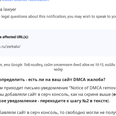
, это Google. Тобi пиздец, сайт отлетает дней эдак на 10-15, пойд
чайку
определить - есть ли на ваш сайт DMCA жалоба?
м приходит письмо-уведомление “Notice of DMCA remova
 вы добавляли сайт в серч консоль, как на скрине выше (
е
ое уведомление - переходите к шагу №2 в тексте
).
авляли сайт в серч консоль, то свободно могли не пол