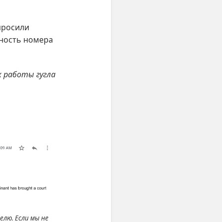
просили
ьность номера
х работы гугла
елю. Если мы не