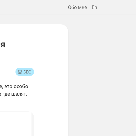
Обо мне
En
☀️
ая
💻 SEO
е, это особо
 где шалят.